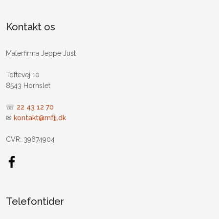
Kontakt os
​Malerfirma Jeppe Just
Toftevej 10
8543 Hornslet
☏
22 43 12 70
✉
kontakt@mfjj.dk
CVR: 39674904
Telefontider