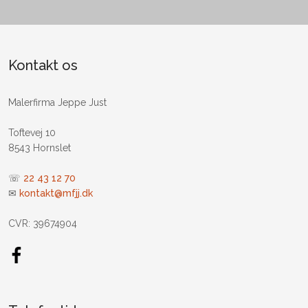
Kontakt os
​Malerfirma Jeppe Just
Toftevej 10
8543 Hornslet
☏
22 43 12 70
✉
kontakt@mfjj.dk
CVR: 39674904